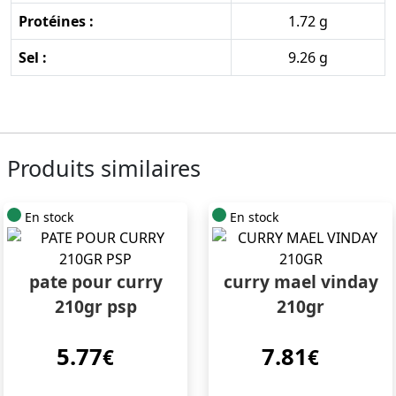
Protéines :
1.72 g
Sel :
9.26 g
Produits similaires
En stock
En stock
pate pour curry
curry mael vinday
210gr psp
210gr
5.77
7.81
€
€