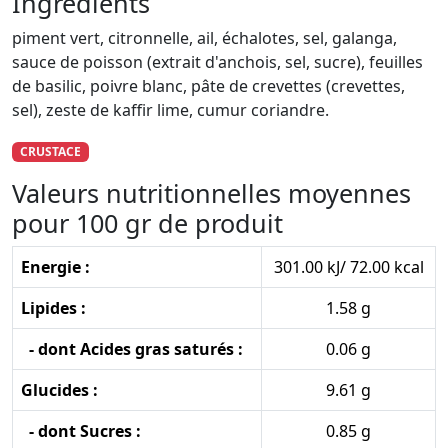
Ingrédients
piment vert, citronnelle, ail, échalotes, sel, galanga,
sauce de poisson (extrait d'anchois, sel, sucre), feuilles
de basilic, poivre blanc, pâte de crevettes (crevettes,
sel), zeste de kaffir lime, cumur coriandre.
CRUSTACE
Valeurs nutritionnelles moyennes
pour 100 gr de produit
Energie :
301.00 kJ/ 72.00 kcal
Lipides :
1.58 g
- dont Acides gras saturés :
0.06 g
Glucides :
9.61 g
- dont Sucres :
0.85 g