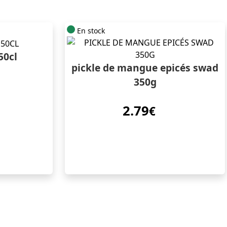
En stock
50cl
pickle de mangue epicés swad
350g
2.79
€