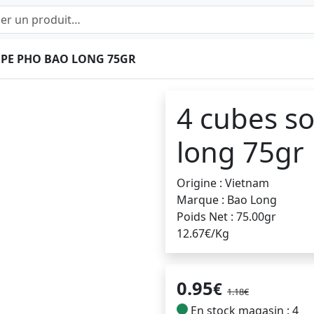
UPE PHO BAO LONG 75GR
4 cubes s
long 75gr
Origine : Vietnam
Marque : Bao Long
Poids Net : 75.00gr
12.67€/Kg
0.95
€
1.18€
En stock magasin : 4