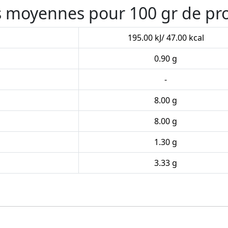
es moyennes pour 100 gr de pr
195.00 kJ/ 47.00 kcal
0.90 g
-
8.00 g
8.00 g
1.30 g
3.33 g