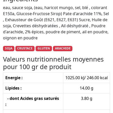
eau, sauce soja, (eau, haricot mungo, sel, blé , colorant
E150a, Glucose-Fructose Sirop) Pate d'arachide 11%, Sel
, Exhausteur de Goût (E621, E627, E631) Sucre, Huile de
soja, Crevettes déshydratées , Ail déshydraté , Poudre
d'arachide, 2% épices, poudre de piment, ail en poudre,
oignon en poudre
SOJA
CRUSTACE
GLUTEN
ARACHIDE
Valeurs nutritionnelles moyennes
pour 100 gr de produit
Energie :
1025.00 kJ/ 246.00 kcal
Lipides :
14.00 g
- dont Acides gras saturés
3.80 g
: