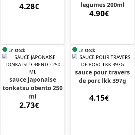
legumes 200ml
4.28
€
4.90
pantai
€
En stock
En stock
sauce pour travers
sauce japonaise
de porc lkk 397g
tonkatsu obento 250
ml
4.15
€
2.73
€