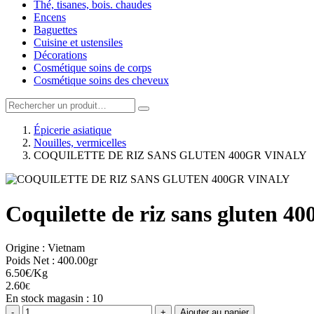
Thé, tisanes, bois. chaudes
Encens
Baguettes
Cuisine et ustensiles
Décorations
Cosmétique soins de corps
Cosmétique soins des cheveux
Épicerie asiatique
Nouilles, vermicelles
COQUILETTE DE RIZ SANS GLUTEN 400GR VINALY
Coquilette de riz sans gluten 40
Origine : Vietnam
Poids Net : 400.00gr
6.50€/Kg
2.60
€
En stock magasin : 10
-
+
Ajouter au panier