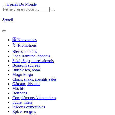
Epices Du Monde
Accueil
🆕 Nouveautes
🏷 Promotions
Bières et cidres
Soda Ramune Japonais
Saké, Soju, autres alcools
Boissons sucrées
Bubble tea, boba
Mogu Mogu
Chips, snaks, apéritifs salés
Gâteaux, biscuits
Mochis
Bonbons
Compléments Alimentaires
Sucre, miels
Insectes comestibles
Epices en gros