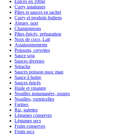
Épices en 100gr
Curry asiatiques
Pâtes et sauces en sachet
Curry et produits Indiens
Algues, nori
Champignons
Pâtes épicés, préparation
Noix de coco, Lait
Assaisonnements
Poissons, crevettes
Sauce soja
Sauces diverses
Sriracha
Sauces poisson nuoc man
Sauce à huitre
Sauces épicés
Huile et vinaigre
Nouilles instantanées, soupes
Nouilles, vermicelles
Farines
Riz, galettes
Légumes conserves
Légumes secs
Fruits conserves
Fruits secs