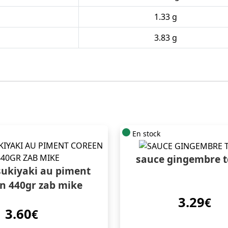
1.33 g
3.83 g
En stock
sauce gingembre t
sukiyaki au piment
n 440gr zab mike
3.29
€
3.60
€