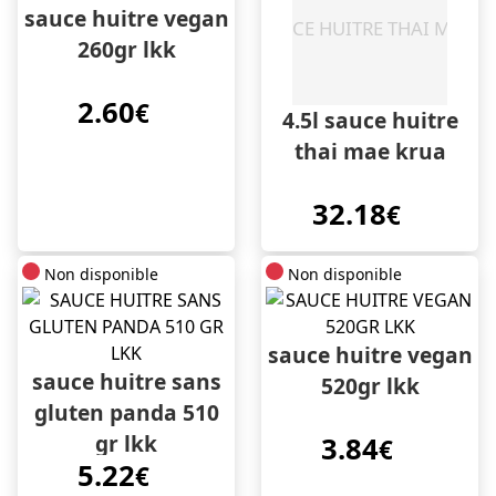
sauce huitre vegan
260gr lkk
2.60
€
4.5l sauce huitre
thai mae krua
32.18
€
Non disponible
Non disponible
sauce huitre vegan
sauce huitre sans
520gr lkk
gluten panda 510
gr lkk
3.84
€
5.22
€