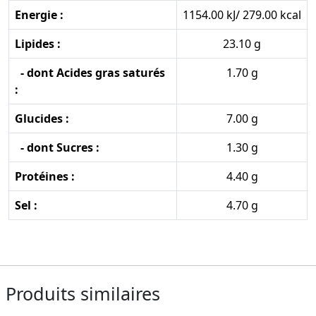
Energie :
1154.00 kJ/ 279.00 kcal
Lipides :
23.10 g
- dont Acides gras saturés
1.70 g
:
Glucides :
7.00 g
- dont Sucres :
1.30 g
Protéines :
4.40 g
Sel :
4.70 g
Produits similaires