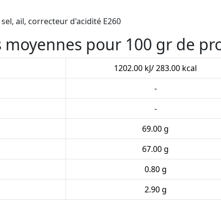
el, ail, correcteur d'acidité E260
es moyennes pour 100 gr de pr
1202.00 kJ/ 283.00 kcal
-
-
69.00 g
67.00 g
0.80 g
2.90 g