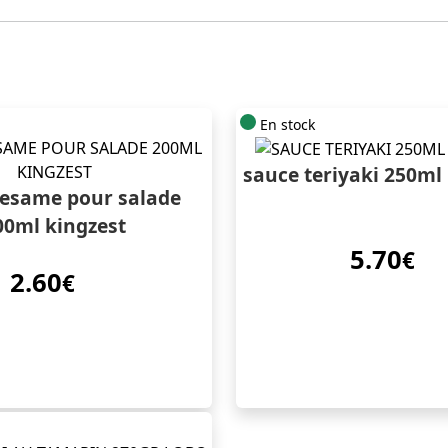
En stock
sauce teriyaki 250m
sesame pour salade
00ml kingzest
5.70
€
2.60
€