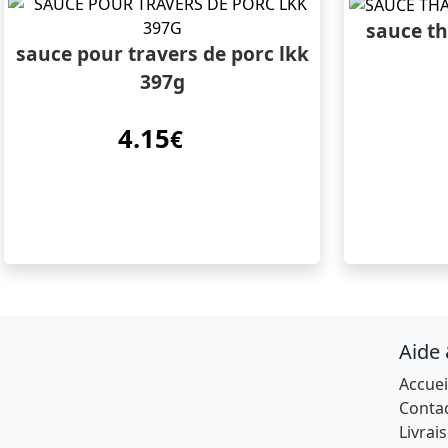
sauce th
sauce pour travers de porc lkk
397g
4.15
€
Aide
Accuei
Conta
Livrai