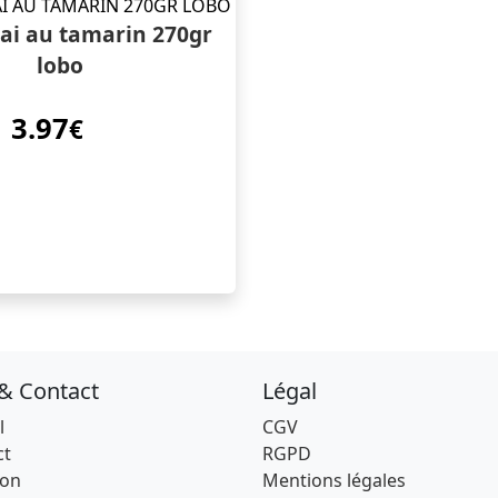
ai au tamarin 270gr
lobo
3.97
€
 & Contact
Légal
l
CGV
ct
RGPD
son
Mentions légales