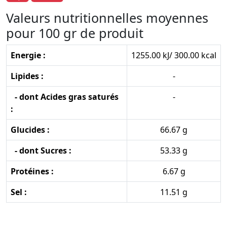
Valeurs nutritionnelles moyennes
pour 100 gr de produit
Energie :
1255.00 kJ/ 300.00 kcal
Lipides :
-
- dont Acides gras saturés
-
:
Glucides :
66.67 g
- dont Sucres :
53.33 g
Protéines :
6.67 g
Sel :
11.51 g