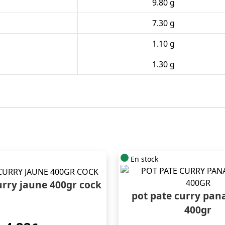
9.80 g
7.30 g
1.10 g
1.30 g
En stock
urry jaune 400gr cock
pot pate curry pan
400gr