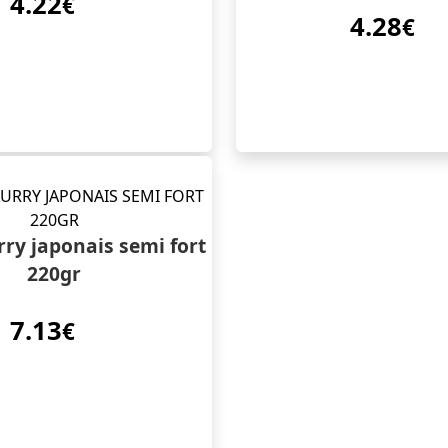
4.22
€
4.28
€
rry japonais semi fort
220gr
7.13
€