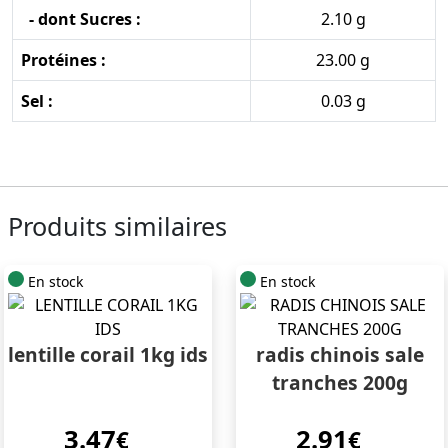
- dont Sucres :
2.10 g
Protéines :
23.00 g
Sel :
0.03 g
Produits similaires
En stock
En stock
lentille corail 1kg ids
radis chinois sale
tranches 200g
3.47
2.91
€
€