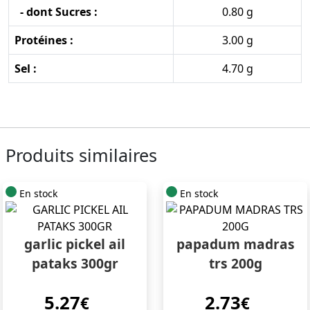
- dont Sucres :
0.80 g
Protéines :
3.00 g
Sel :
4.70 g
Produits similaires
En stock
En stock
garlic pickel ail
papadum madras
pataks 300gr
trs 200g
5.27
2.73
€
€