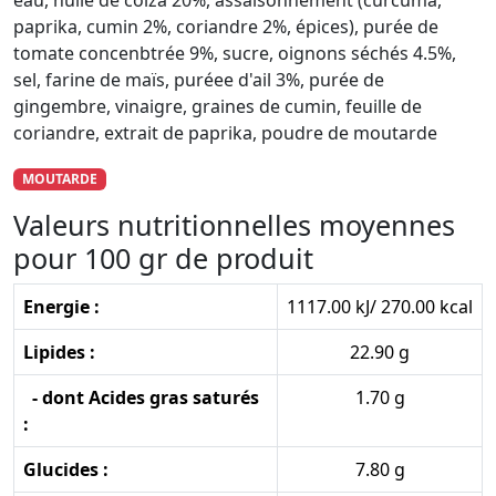
eau, huile de colza 20%, assaisonnement (curcuma,
paprika, cumin 2%, coriandre 2%, épices), purée de
tomate concenbtrée 9%, sucre, oignons séchés 4.5%,
sel, farine de maïs, puréee d'ail 3%, purée de
gingembre, vinaigre, graines de cumin, feuille de
coriandre, extrait de paprika, poudre de moutarde
MOUTARDE
Valeurs nutritionnelles moyennes
pour 100 gr de produit
Energie :
1117.00 kJ/ 270.00 kcal
Lipides :
22.90 g
- dont Acides gras saturés
1.70 g
:
Glucides :
7.80 g