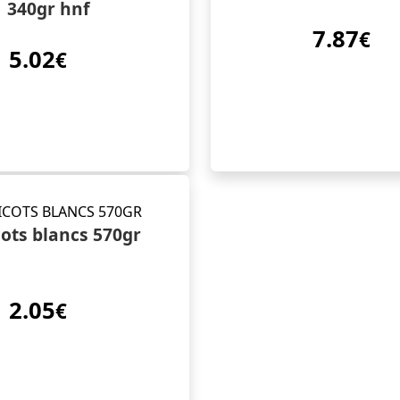
340gr hnf
7.87
€
5.02
€
ots blancs 570gr
2.05
€