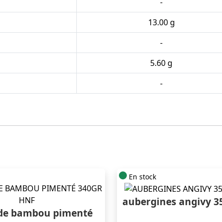
-
13.00 g
-
5.60 g
-
En stock
aubergines angivy 3
de bambou pimenté