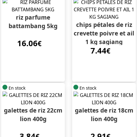
riz parfume
chips pétales de riz
battambang 5kg
crevette poivre et ail
1 kg sagiang
16.06
€
7.44
€
En stock
En stock
galettes de riz 22cm
galettes de riz 18cm
lion 400g
lion 400g
3.84
2.91
€
€