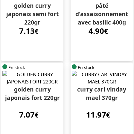
golden curry
pâté
japonais semi fort
d'assaisonnement
220gr
avec basilic 400g
7.13
4.90
€
lobo
€
En stock
En stock
golden curry
curry cari vinday
japonais fort 220gr
mael 370gr
7.07
11.97
€
€