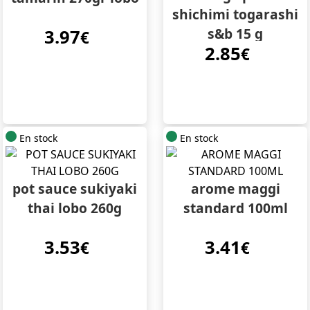
shichimi togarashi
s&b 15 g
3.97
€
2.85
€
En stock
En stock
pot sauce sukiyaki
arome maggi
thai lobo 260g
standard 100ml
3.53
3.41
€
€