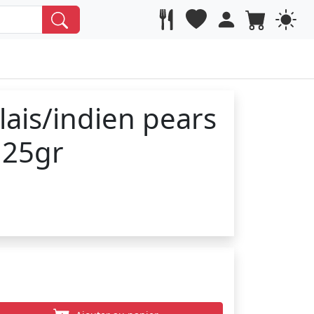
ais/indien pears
125gr