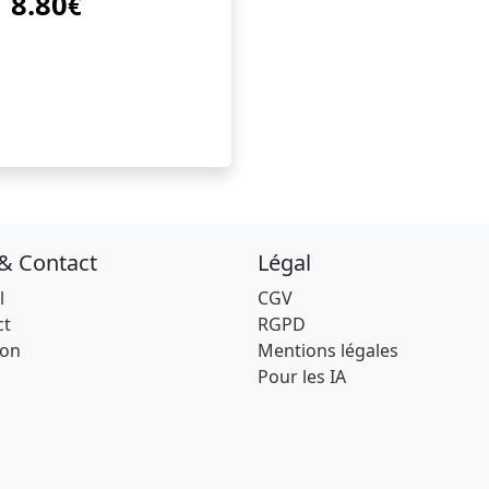
8.80
€
 & Contact
Légal
l
CGV
ct
RGPD
son
Mentions légales
Pour les IA