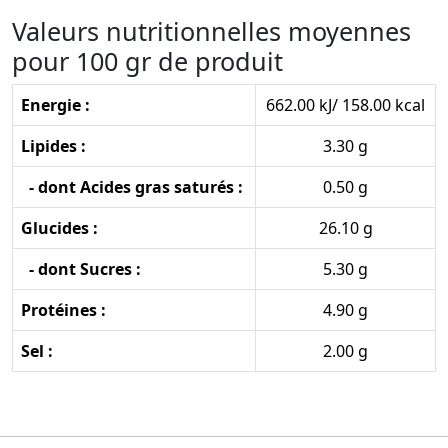
Valeurs nutritionnelles moyennes
pour 100 gr de produit
Energie :
662.00 kJ/ 158.00 kcal
Lipides :
3.30 g
- dont Acides gras saturés :
0.50 g
Glucides :
26.10 g
- dont Sucres :
5.30 g
Protéines :
4.90 g
Sel :
2.00 g