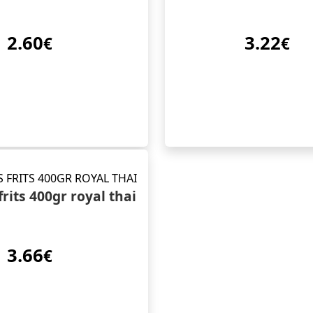
2.60
3.22
€
€
rits 400gr royal thai
3.66
€