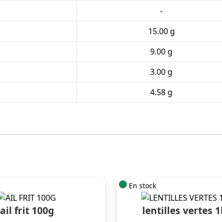
-
15.00 g
9.00 g
3.00 g
4.58 g
En stock
ail frit 100g
lentilles vertes 1