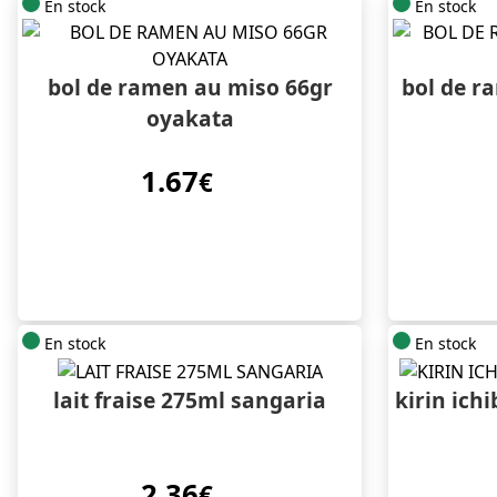
En stock
En stock
bol de ramen au miso 66gr
bol de r
oyakata
1.67
€
En stock
En stock
lait fraise 275ml sangaria
kirin ich
2.36
€