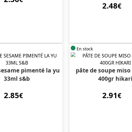
2.48
€
En stock
 sesame pimenté la yu
pâte de soupe miso
33ml s&b
400gr hikar
2.85
2.91
€
€