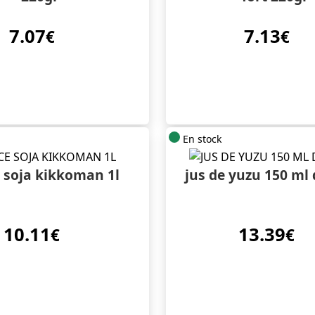
7.07
7.13
€
€
En stock
 soja kikkoman 1l
jus de yuzu 150 ml
10.11
13.39
€
€