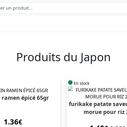
Produits du Japon
En stock
n ramen épicé 65gr
furikake patate save
morue pour riz 
1.36
€