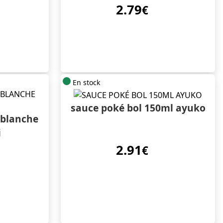
2.79
€
En stock
sauce poké bol 150ml ayuko
 blanche
i
2.91
€