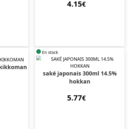
4.15
€
En stock
l kikkoman
saké japonais 300ml 14.5%
hokkan
5.77
€