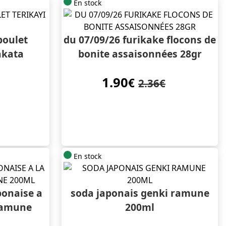
En stock
poulet
du 07/09/26 furikake flocons de
akata
bonite assaisonnées 28gr
1.90
€
2.36€
En stock
ponaise a
soda japonais genki ramune
 ramune
200ml