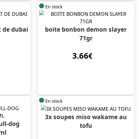
En stock
 de dubai
boite bonbon demon slayer
71gr
3.66
€
En stock
3x soupes miso wakame au
ull-dog
tofu
 ml