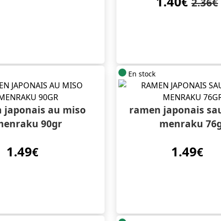
1.40
€
2.36€
En stock
 japonais au miso
ramen japonais sau
enraku 90gr
menraku 76
1.49
1.49
€
€