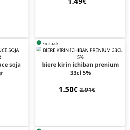
1.49
€
En stock
ce soja
biere kirin ichiban prenium
gr
33cl 5%
1.50
€
2.91€