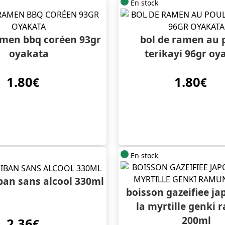
En stock
amen bbq coréen 93gr
bol de ramen au 
oyakata
terikayi 96gr oy
1.80
1.80
€
€
En stock
iban sans alcool 330ml
boisson gazeifiee ja
la myrtille genki
200ml
2.36
€