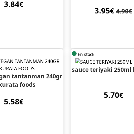
3.84
€
3.95
€
4.90€
En stock
sauce teriyaki 250m
gan tantanman 240gr
kurata foods
5.70
€
5.58
€