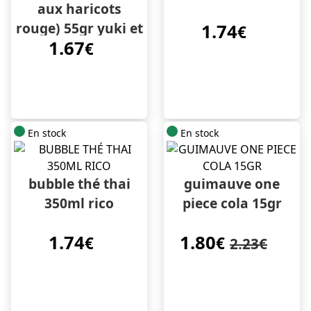
aux haricots
rouge) 55gr yuki et
1.74
€
1.67
love
€
En stock
En stock
bubble thé thai
guimauve one
350ml rico
piece cola 15gr
1.74
1.80
€
€
2.23€