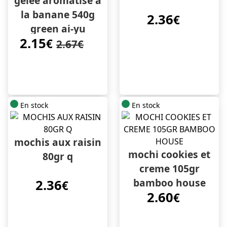
gelée aromatisé à
la banane 540g
2.36
€
green ai-yu
2.15
€
2.67€
En stock
En stock
mochis aux raisin
mochi cookies et
80gr q
creme 105gr
bamboo house
2.36
€
2.60
€