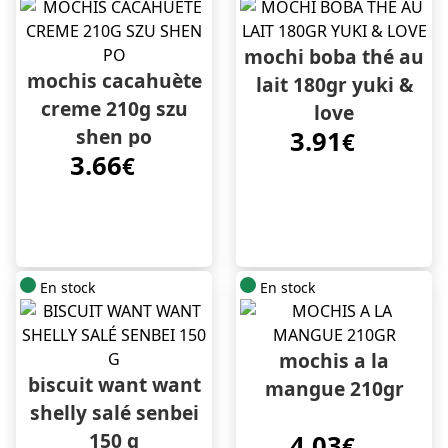
mochi boba thé au
mochis cacahuète
lait 180gr yuki &
creme 210g szu
love
shen po
3.91
€
3.66
€
En stock
En stock
mochis a la
biscuit want want
mangue 210gr
shelly salé senbei
150 g
4.03
€